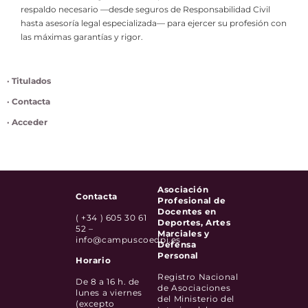
respaldo necesario —desde seguros de Responsabilidad Civil
hasta asesoría legal especializada— para ejercer su profesión con
las máximas garantías y rigor.
· Titulados
· Contacta
· Acceder
Asociación
Contacta
Profesional de
Docentes en
( +34 ) 605 30 61
Deportes, Artes
52 –
Marciales y
info@campuscoedpi.es
Defensa
Personal
Horario
Registro Nacional
De 8 a 16 h. de
de Asociaciones
lunes a viernes
del Ministerio del
(excepto